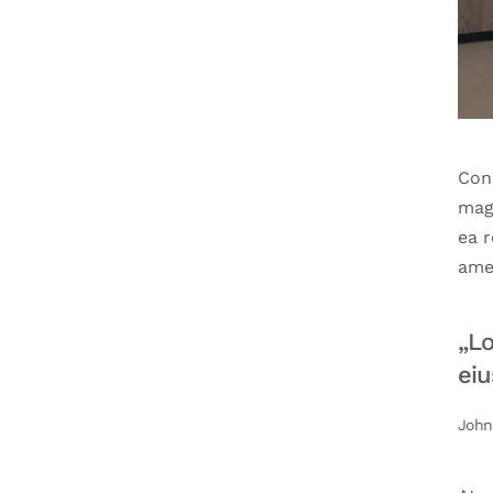
Con
mag
ea 
ame
„Lo
eiu
John