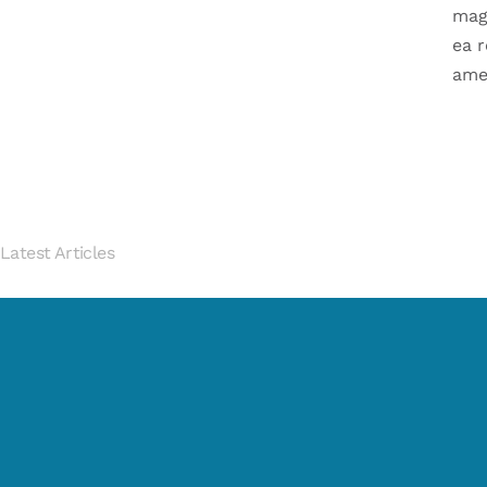
mag
ea 
ame
Latest Articles