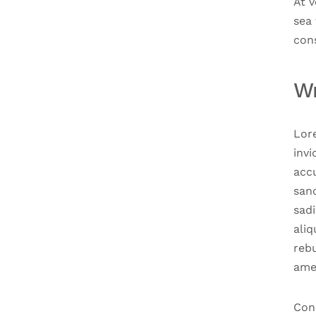
At v
sea
cons
W
Lor
invi
acc
san
sad
aliq
reb
ame
Con