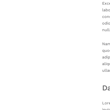
Exce
labo
cons
odio
null
Nam
quo
adi
aliq
ulla
Da
Lor
invi