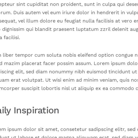
pteur sint cupiditat non proident, sunt in culpa qui dese
rum. Duis autem vel eum iriure dolor in hendrerit in vulp
equat, vel illum dolore eu feugiat nulla facilisis at vero 
 dignissim qui blandit praesent luptatum zzril delenit au
a facilisi.
 liber tempor cum soluta nobis eleifend option congue ni
d mazim placerat facer possim assum. Lorem ipsum dolor
piscing elit, sed diam nonummy nibh euismod tincidunt u
uam erat volutpat. Ut wisi enim ad minim veniam, quis no
mcorper suscipit lobortis nisl ut aliquip ex ea commodo 
ily Inspiration
em ipsum dolor sit amet, consetetur sadipscing elitr, s
dunt ut labore et dolore magna aliquyam erat, sed diam v