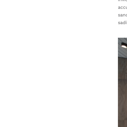
acc
san
sadi