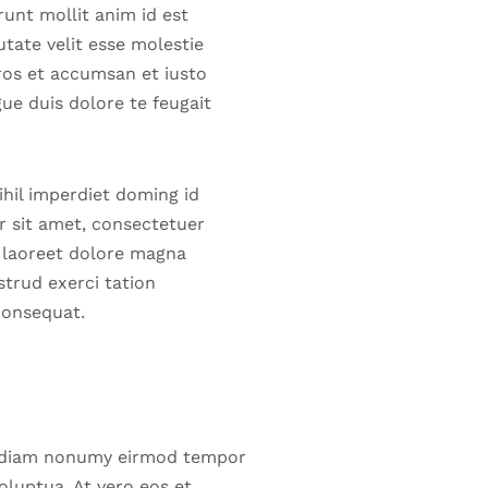
runt mollit anim id est
utate velit esse molestie
eros et accumsan et iusto
gue duis dolore te feugait
hil imperdiet doming id
 sit amet, consectetuer
t laoreet dolore magna
strud exerci tation
consequat.
ed diam nonumy eirmod tempor
oluptua. At vero eos et