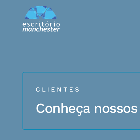
C L I E N T E S
Conheça nossos 